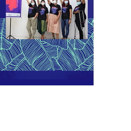
+55 92 3584-6770
Rua Rio Purús, 21, Quadra 03, Vieiralves,