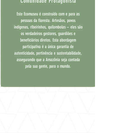
Comunidade Protagonista
Este Ecomuseu é construído com e para as
pessoas da floresta. Artesãos, povos
indígenas, ribeirinhos, quilombolas – eles são
os verdadeiros gestores, guardiões e
beneficiários diretos. Esta abordagem
participativa é a única garantia de
autenticidade, pertinência e sustentabilidade,
assegurando que a Amazônia seja contada
pela sua gente, para o mundo.
Associação Zagaia Amazônia es una
organización sin fines de lucro que
trabaja en el desarrollo de proyectos
en el área de Economía Creativa en el
Bosque desde hace más de 15 años. La
Amazonía es un desafío: el
conocimiento sobre su biodiversidad es