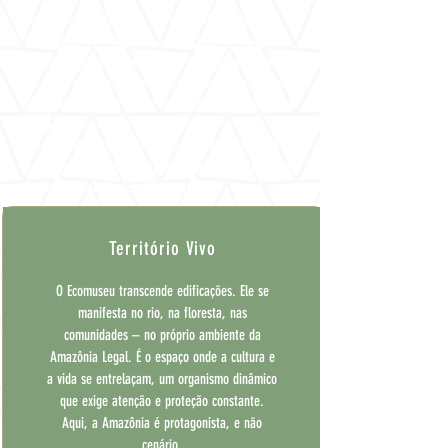
Associação Zagaia Amazônia es una
organización sin fines de lucro que
trabaja en el desarrollo de proyectos
en el área de Economía Creativa en el
Bosque desde hace más de 15 años. La
Amazonía es un desafío: el
conocimiento sobre su biodiversidad es
la gran motivación para cambiar la vida
de los pueblos del bosque.
Território Vivo
O Ecomuseu transcende edificações. Ele se
manifesta no rio, na floresta, nas
comunidades – no próprio ambiente da
Amazônia Legal. É o espaço onde a cultura e
a vida se entrelaçam, um organismo dinâmico
que exige atenção e proteção constante.
Aqui, a Amazônia é protagonista, e não
cenário.