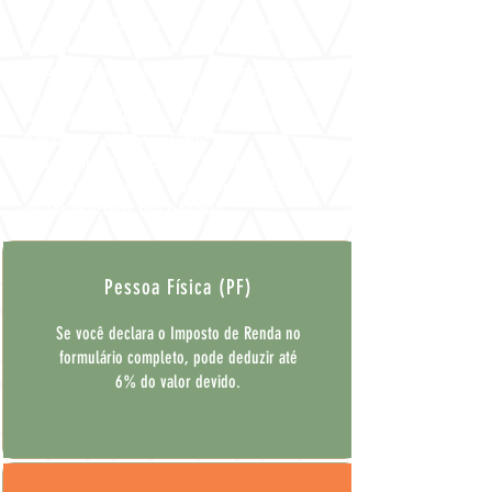
Associação Zagaia Amazônia es una
organización sin fines de lucro que
trabaja en el desarrollo de proyectos
en el área de Economía Creativa en el
Bosque desde hace más de 15 años. La
Amazonía es un desafío: el
conocimiento sobre su biodiversidad es
la gran motivación para cambiar la vida
de los pueblos del bosque.
Pessoa Física (PF)
Se você declara o Imposto de Renda no
formulário completo, pode deduzir até
6% do valor devido.