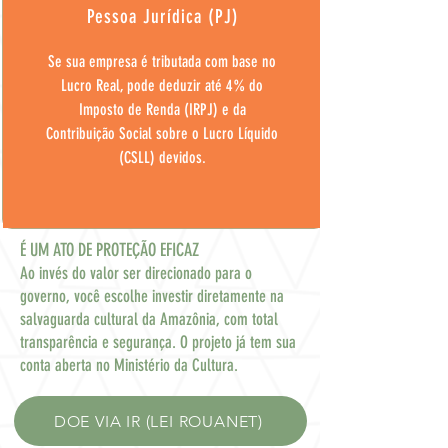
Pessoa Jurídica (PJ)
Se sua empresa é tributada com base no
Lucro Real, pode deduzir até 4% do
Imposto de Renda (IRPJ) e da
Contribuição Social sobre o Lucro Líquido
(CSLL) devidos.
​É UM ATO DE PROTEÇÃO EFICAZ
Ao invés do valor ser direcionado para o
governo, você escolhe investir diretamente na
salvaguarda cultural da Amazônia, com total
transparência e segurança. O projeto já tem sua
conta aberta no Ministério da Cultura.
DOE VIA IR (LEI ROUANET)