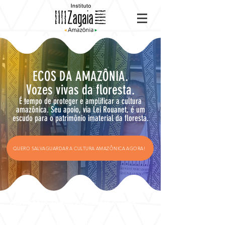
ECOS DA AMAZÔNIA.
Vozes vivas da floresta.
É tempo de proteger e amplificar a cultura
amazônica. Seu apoio, via Lei Rouanet, é um
escudo para o patrimônio imaterial da floresta.
QUERO SALVAGUARDAR A CULTURA AMAZÔNICA AGORA!
Associação Zagaia Amazônia es una
organización sin fines de lucro que
trabaja en el desarrollo de proyectos