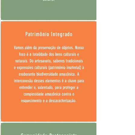
Patrimônio Integrado
Vamos além da preservação de objetos. Nosso
foco é a totalidade dos bens culturais e
naturais. Do artesanato, saberes tradicionais
e expressões culturais (patrimônio imaterial) à
exuberante biodiversidade amazônica. A
interconexão desses elementos é a chave para
entender e, sobretudo, para proteger a
complexidade amazônica contra o
esquecimento e a descaracterização.